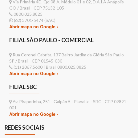
Via Primária 4D, Qd 08 A, Módulo 01 e 02, D.A.I.A Anápolis -
GO / Brasil - CEP 75132-105
0800.025.8825
(62) 3701-5474 (SAC)
Abrir mapa no Google ›
FILIAL SÃO PAULO - COMERCIAL
Rua Coronel Cabrita, 137 Bairro Jardim da Glória São Paulo -
SP / Brasil - CEP 01545-030
(11) 2067.5600 | Brasil 0800.025.8825
Abrir mapa no Google ›
FILIAL SBC
Av. Piraporinha, 251 - Galpão 5 - Planalto - SBC - CEP 09891-
001
Abrir mapa no Google ›
REDES SOCIAIS