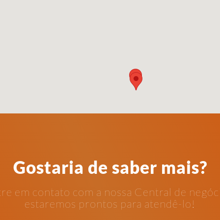
Gostaria de saber mais?
re em contato com a nossa Central de negóc
estaremos prontos para atendê-lo!