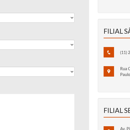
FILIAL 
(11) 
Rua C
Paulo
FILIAL S
Av. P