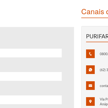
Canais 
PURIFA
0800
(62) 
cont
Via P
Anápo