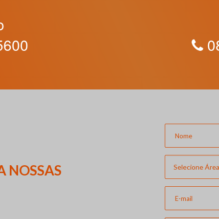
o
5600
08
A NOSSAS