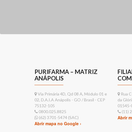
PURIFARMA – MATRIZ
FILI
ANÁPOLIS
COM
Via Primária 4D, Qd 08 A, Módulo 01 e
Rua Co
02, D.A.I.A Anápolis - GO / Brasil - CEP
da Glóri
75132-105
01545-
0800.025.8825
(11) 
Abrir 
(62) 3701-5474 (SAC)
Abrir mapa no Google ›