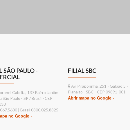
AL SÃO PAULO -
FILIAL SBC
ERCIAL
Av. Piraporinha, 251 - Galpão 5 -
Planalto - SBC - CEP 09891-001
ronel Cabrita, 137 Bairro Jardim
Abrir mapa no Google ›
a São Paulo - SP / Brasil - CEP
030
2067.5600 | Brasil 0800.025.8825
mapa no Google ›