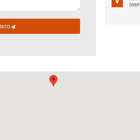
0989
TATO