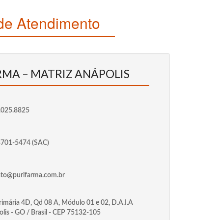
de Atendimento
RMA – MATRIZ ANÁPOLIS
.025.8825
3701-5474 (SAC)
ato@purifarma.com.br
rimária 4D, Qd 08 A, Módulo 01 e 02, D.A.I.A
lis - GO / Brasil - CEP 75132-105