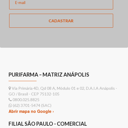
CADASTRAR
PURIFARMA – MATRIZ ANÁPOLIS
Via Primária 4D, Qd 08 A, Módulo 01 e 02, D.A.I.A Anápolis -
GO / Brasil - CEP 75132-105
0800.025.8825
(62) 3701-5474 (SAC)
Abrir mapa no Google ›
FILIAL SÃO PAULO - COMERCIAL