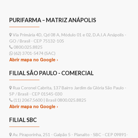
PURIFARMA – MATRIZ ANÁPOLIS
Via Primária 4D, Qd 08 A, Módulo 01 e 02, D.A.I.A Anápolis -
GO / Brasil - CEP 75132-105
0800.025.8825
(62) 3701-5474 (SAC)
Abrir mapa no Google ›
FILIAL SÃO PAULO - COMERCIAL
Rua Coronel Cabrita, 137 Bairro Jardim da Glória São Paulo -
SP / Brasil - CEP 01545-030
(11) 2067.5600 | Brasil 0800.025.8825
Abrir mapa no Google ›
FILIAL SBC
Av. Piraporinha, 251 - Galpão 5 - Planalto - SBC - CEP 09891-